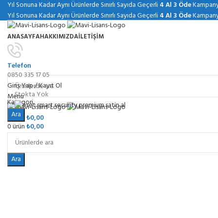
Yıl Sonuna Kadar Aynı Ürünlerde Sınırlı Sayıda Geçerli
4 Al 3 Öde
Kampanya
Yıl Sonuna Kadar Aynı Ürünlerde Sınırlı Sayıda Geçerli
4 Al 3 Öde
Kampanya
ANASAYFA
HAKKIMIZDA
İLETIŞIM
Telefon
Kategoriler
0850 335 17 05
Giriş Yap / Kayıt Ol
Stokta Yok
Menu
Kategori
Ara
0
ürün
₺
0,00
0
ürün
₺
0,00
Ara