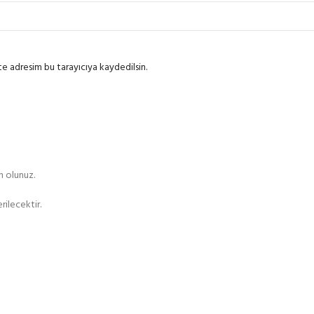
te adresim bu tarayıcıya kaydedilsin.
n olunuz.
rilecektir.