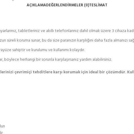
AÇIKLAMA
DEĞERLENDIRMELER (0)
TESLIMAT
arlarınız, tabletleriniz ve akıllı telefonlarınız dahil olmak üzere 3 cihaza ka
un süreli koruma sunar, bu da size paranızın karşılığını daha fazla almanızı sağ
ayüze sahiptir ve kurulumu ve kullanımı kolaydır.
böylece herhangi bir sorunla karşılaşırsanız yardım alabilirsiniz.
ilerinizi çevrimiçi tehditlere karşı korumak için ideal bir çözümdür. Ku
olun
ir