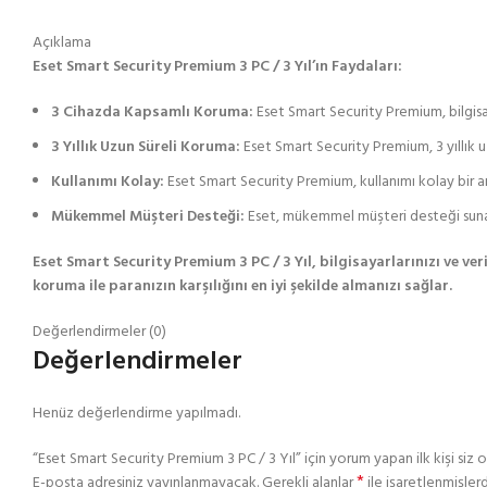
Açıklama
Eset Smart Security Premium 3 PC / 3 Yıl’ın Faydaları:
3 Cihazda Kapsamlı Koruma:
Eset Smart Security Premium, bilgisay
3 Yıllık Uzun Süreli Koruma:
Eset Smart Security Premium, 3 yıllık uz
Kullanımı Kolay:
Eset Smart Security Premium, kullanımı kolay bir ar
Mükemmel Müşteri Desteği:
Eset, mükemmel müşteri desteği sunar, 
Eset Smart Security Premium 3 PC / 3 Yıl, bilgisayarlarınızı ve ver
koruma ile paranızın karşılığını en iyi şekilde almanızı sağlar.
Değerlendirmeler (0)
Değerlendirmeler
Henüz değerlendirme yapılmadı.
“Eset Smart Security Premium 3 PC / 3 Yıl” için yorum yapan ilk kişi siz 
*
E-posta adresiniz yayınlanmayacak.
Gerekli alanlar
ile işaretlenmişlerd