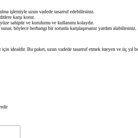
 alma işlemiyle uzun vadede tasarruf edebilirsiniz.
itlere karşı korur.
ayüze sahiptir ve kurulumu ve kullanımı kolaydır.
nar, böylece herhangi bir sorunla karşılaşırsanız yardım alabilirsiniz.
ler için idealdir. Bu paket, uzun vadede tasarruf etmek isteyen ve üç yı
n
erdir