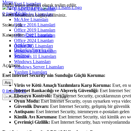
Menu
Eset Lisansları
Dijital lisans anahtarı olarak teslim edilir.
F-SECURE Lisansları
0
ürün
₺
0,00
Kaspersky Lisansları
Kendi hesabınıza bağlayabilirsiniz.
McAfee Lisansları
Office 2016 Lisanslari
Stokta yok
Office 2019 Lisansları
Kategoriler:
Eset Lisansları
Office 2021 Lisansları
Office 2024 Lisanları
Açıklama
Office 365 Lisansları
Değerlendirmeler (0)
Windows 10 Lisansları
Teslimat
Windows 11 Lisansları
Windows Lisansları
Açıklama
Windows Server Lisansları
Yazılım Lisansları
Eset Internet Security’nin Sunduğu Güçlü Koruma:
Ara
Virüs ve Kötü Amaçlı Yazılımlara Karşı Koruma:
Eset, en so
İnternet Bankacılığı ve Alışveriş Güvenliği:
Eset Internet Sec
0
ürün
₺
0,00
Ebeveyn Kontrolü:
Eset Internet Security, çocuklarınızın çev
Ara
Oyun Modu:
Eset Internet Security, oyun oynarken veya video 
Güvenlik Duvarı:
Eset Internet Security, gelişmiş bir güvenlik d
Antispam:
Eset Internet Security, istenmeyen e-postaları gelen k
Kimlik Avı Koruması:
Eset Internet Security, sizi kimlik avı w
Çevrimiçi Gizlilik:
Eset Internet Security, bazı versiyonlarınd