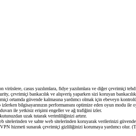
n virüslere, casus yazılımlara, fidye yazılımlara ve diğer çevrimiçi tehd
urity, çevrimiçi bankacılık ve alışveriş yaparken sizi koruyan bankacılı
rimiçi ortamda güvende kalmasına yardımcı olmak için ebeveyn kontrolü 
izlerken bilgisayarınızın performansını optimize eden oyun modu ile oyu
uvarı ile yetkisiz erişimi engeller ve ağ trafiğini izler.
utunuzdan uzak tutarak verimliliğinizi artırır.
eb sitelerinden ve sahte web sitelerinden koruyarak verilerinizi güvende 
a VPN hizmeti sunarak çevrimiçi gizliliğinizi korumaya yardımcı olur. 