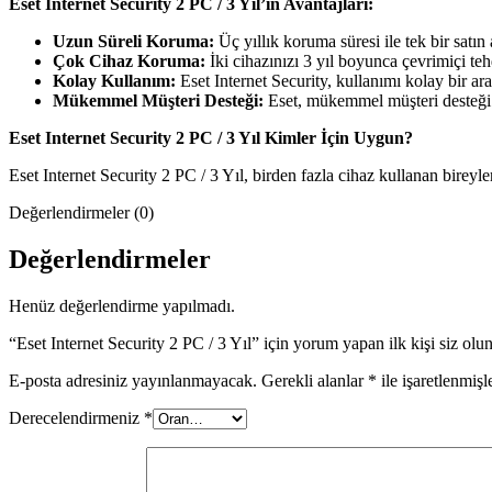
Eset Internet Security 2 PC / 3 Yıl’ın Avantajları:
Uzun Süreli Koruma:
Üç yıllık koruma süresi ile tek bir satın
Çok Cihaz Koruma:
İki cihazınızı 3 yıl boyunca çevrimiçi tehd
Kolay Kullanım:
Eset Internet Security, kullanımı kolay bir ar
Mükemmel Müşteri Desteği:
Eset, mükemmel müşteri desteği su
Eset Internet Security 2 PC / 3 Yıl Kimler İçin Uygun?
Eset Internet Security 2 PC / 3 Yıl, birden fazla cihaz kullanan birey
Değerlendirmeler (0)
Değerlendirmeler
Henüz değerlendirme yapılmadı.
“Eset Internet Security 2 PC / 3 Yıl” için yorum yapan ilk kişi siz olu
E-posta adresiniz yayınlanmayacak.
Gerekli alanlar
*
ile işaretlenmişl
Derecelendirmeniz
*