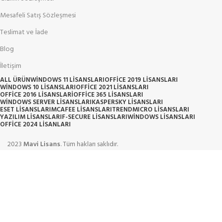
Mesafeli Satış Sözleşmesi
Teslimat ve İade
Blog
İletişim
ALL
ÜRÜN
WINDOWS 11 LISANSLARI
OFFICE 2019 LISANSLARI
WINDOWS 10 LISANSLARI
OFFICE 2021 LISANSLARI
OFFICE 2016 LISANSLARI
OFFICE 365 LISANSLARI
WINDOWS SERVER LISANSLARI
KASPERSKY LISANSLARI
ESET LISANSLARI
MCAFEE LISANSLARI
TRENDMICRO LISANSLARI
YAZILIM LISANSLARI
F-SECURE LISANSLARI
WINDOWS LISANSLARI
OFFICE 2024 LISANLARI
2023
Mavi Lisans
. Tüm hakları saklıdır.