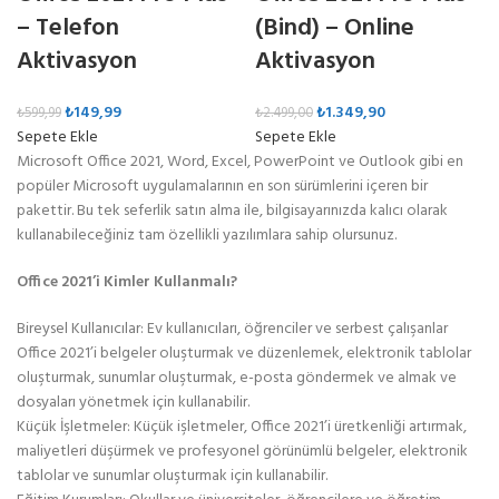
– Telefon
(Bind) – Online
Aktivasyon
Aktivasyon
₺
149,99
₺
1.349,90
₺
599,99
₺
2.499,00
Sepete Ekle
Sepete Ekle
Microsoft Office 2021, Word, Excel, PowerPoint ve Outlook gibi en
popüler Microsoft uygulamalarının en son sürümlerini içeren bir
pakettir. Bu tek seferlik satın alma ile, bilgisayarınızda kalıcı olarak
kullanabileceğiniz tam özellikli yazılımlara sahip olursunuz.
Office 2021’i Kimler Kullanmalı?
Bireysel Kullanıcılar: Ev kullanıcıları, öğrenciler ve serbest çalışanlar
Office 2021’i belgeler oluşturmak ve düzenlemek, elektronik tablolar
oluşturmak, sunumlar oluşturmak, e-posta göndermek ve almak ve
dosyaları yönetmek için kullanabilir.
Küçük İşletmeler: Küçük işletmeler, Office 2021’i üretkenliği artırmak,
maliyetleri düşürmek ve profesyonel görünümlü belgeler, elektronik
tablolar ve sunumlar oluşturmak için kullanabilir.