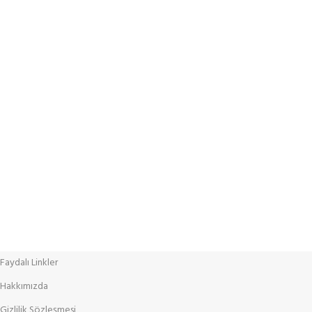
%100 Güvenlik
Tüm verileriniz SSL sertifikası ile şifrelenerek korunur
Faydalı Linkler
Hakkımızda
Gizlilik Sözleşmesi