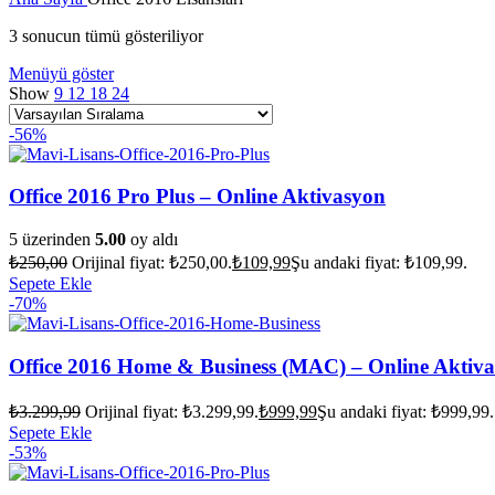
3 sonucun tümü gösteriliyor
Menüyü göster
Show
9
12
18
24
-56%
Office 2016 Pro Plus – Online Aktivasyon
5 üzerinden
5.00
oy aldı
₺
250,00
Orijinal fiyat: ₺250,00.
₺
109,99
Şu andaki fiyat: ₺109,99.
Sepete Ekle
-70%
Office 2016 Home & Business (MAC) – Online Aktiv
₺
3.299,99
Orijinal fiyat: ₺3.299,99.
₺
999,99
Şu andaki fiyat: ₺999,99.
Sepete Ekle
-53%