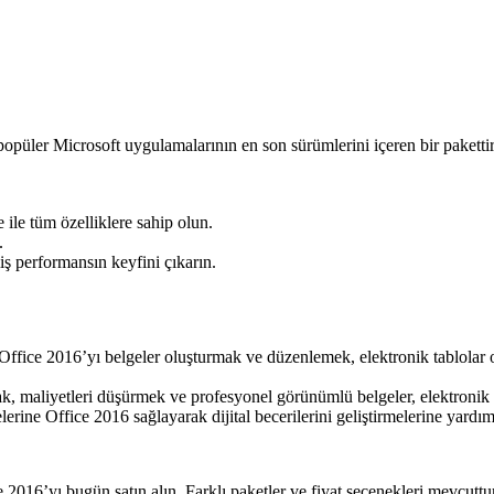
ler Microsoft uygulamalarının en son sürümlerini içeren bir pakettir. Bu
ile tüm özelliklere sahip olun.
.
iş performansın keyfini çıkarın.
nlar Office 2016’yı belgeler oluşturmak ve düzenlemek, elektronik tablo
ak, maliyetleri düşürmek ve profesyonel görünümlü belgeler, elektronik t
rine Office 2016 sağlayarak dijital becerilerini geliştirmelerine yardımc
2016’yı bugün satın alın. Farklı paketler ve fiyat seçenekleri mevcuttu