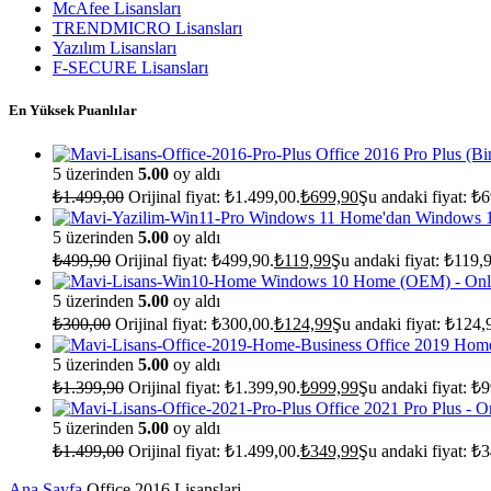
McAfee Lisansları
TRENDMICRO Lisansları
Yazılım Lisansları
F-SECURE Lisansları
En Yüksek Puanlılar
Office 2016 Pro Plus (Bi
5 üzerinden
5.00
oy aldı
₺
1.499,00
Orijinal fiyat: ₺1.499,00.
₺
699,90
Şu andaki fiyat: ₺
Windows 11 Home'dan Windows 1
5 üzerinden
5.00
oy aldı
₺
499,90
Orijinal fiyat: ₺499,90.
₺
119,99
Şu andaki fiyat: ₺119,
Windows 10 Home (OEM) - Onli
5 üzerinden
5.00
oy aldı
₺
300,00
Orijinal fiyat: ₺300,00.
₺
124,99
Şu andaki fiyat: ₺124,
Office 2019 Hom
5 üzerinden
5.00
oy aldı
₺
1.399,90
Orijinal fiyat: ₺1.399,90.
₺
999,99
Şu andaki fiyat: ₺
Office 2021 Pro Plus - O
5 üzerinden
5.00
oy aldı
₺
1.499,00
Orijinal fiyat: ₺1.499,00.
₺
349,99
Şu andaki fiyat: ₺
Ana Sayfa
Office 2016 Lisanslari