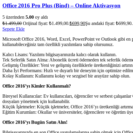
Office 2016 Pro Plus (Bind) – Online Aktivasyon
5 üzerinden
5.00
oy aldı
₺
1.499,00
Orijinal fiyat: ₺1.499,00.
₺
699,90
Şu andaki fiyat: ₺699,90.
Sepete Ekle
Microsoft Office 2016, Word, Excel, PowerPoint ve Outlook gibi en popü
kullanabileceğiniz tam özellikli yazılımlara sahip olursunuz.
Kalıcı Lisans: Yazılımı bilgisayarınızda kalıcı olarak kullanın.
Tek Seferlik Satın Alma: Abonelik ücreti ödemeden tek seferlik ödeme 
Gelişmiş Özellikler: Yeni ve gelişmiş özelliklerle üretkenliğinizi artırın
Daha İyi Performans: Hızlı ve duyarlı bir deneyim için optimize edilm
Kolay Kullanım: Kullanımı kolay ve sezgisel bir arayüze sahip olun.
Office 2016’yı Kimler Kullanmalı?
Bireysel Kullanıcılar: Ev kullanıcıları, öğrenciler ve serbest çalışa
dosyaları yönetmek için kullanabilir.
Küçük İşletmeler: Küçük işletmeler, Office 2016’yı üretkenliği artırm
Eğitim Kurumları: Okullar ve üniversiteler, öğrencilere ve öğretim üyele
Office 2016’yı Bugün Satın Alın!
Bilgisayarınızda en son Office uygulamalarına sahip olmak için Office 