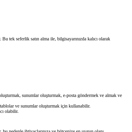
 tek seferlik satın alma ile, bilgisayarınızda kalıcı olarak
lar oluşturmak, sunumlar oluşturmak, e-posta göndermek ve almak ve
ablolar ve sunumlar oluşturmak için kullanabilir.
ı olabilir.
r, bu nedenle ihtiyaçlarınıza ve bütçenize en uygun olanı