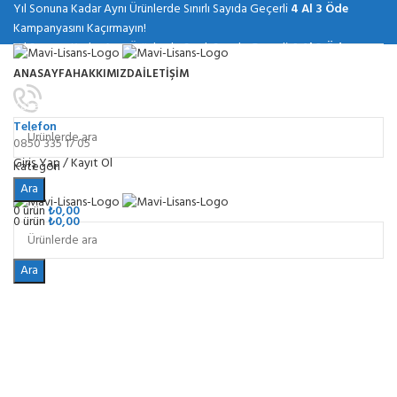
Yıl Sonuna Kadar Aynı Ürünlerde Sınırlı Sayıda Geçerli
4 Al 3 Öde
Kampanyasını Kaçırmayın!
Yıl Sonuna Kadar Aynı Ürünlerde Sınırlı Sayıda Geçerli
4 Al 3 Öde
Kampanyasını Kaçırmayın!
ANASAYFA
HAKKIMIZDA
İLETIŞIM
Kategoriler
Telefon
0850 335 17 05
Giriş Yap / Kayıt Ol
Kategori
Menu
Ara
0
ürün
₺
0,00
0
ürün
₺
0,00
Ara