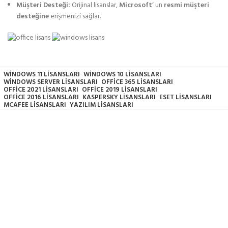
Müşteri Desteği:
Orijinal lisanslar,
Microsoft
‘ un
resmi müşteri
desteğine
erişmenizi sağlar.
WİNDOWS 11 LİSANSLARI
WİNDOWS 10 LİSANSLARI
WİNDOWS SERVER LİSANSLARI
OFFİCE 365 LİSANSLARI
OFFİCE 2021 LİSANSLARI
OFFİCE 2019 LİSANSLARI
OFFİCE 2016 LİSANSLARI
KASPERSKY LİSANSLARI
ESET LİSANSLARI
MCAFEE LİSANSLARI
YAZILIM LİSANSLARI
DİJİTAL TESLİMAT