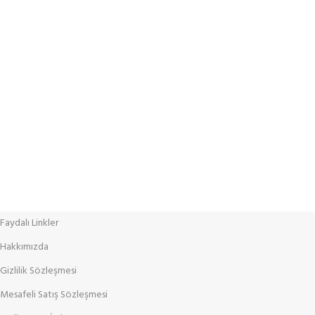
%100 Güvenlik
Tüm verileriniz SSL sertifikası ile şifrelenerek korunur
Faydalı Linkler
Hakkımızda
Gizlilik Sözleşmesi
Mesafeli Satış Sözleşmesi