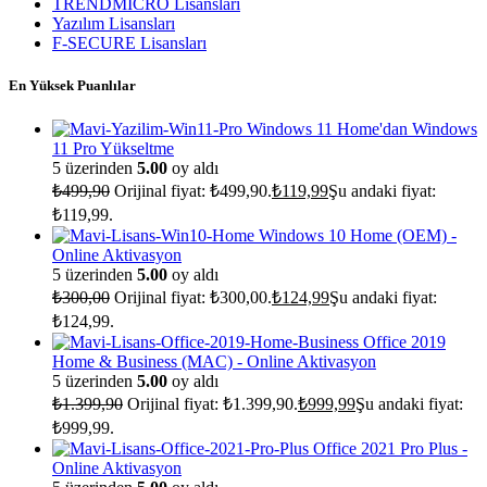
TRENDMICRO Lisansları
Yazılım Lisansları
F-SECURE Lisansları
En Yüksek Puanlılar
Windows 11 Home'dan Windows
11 Pro Yükseltme
5 üzerinden
5.00
oy aldı
₺
499,90
Orijinal fiyat: ₺499,90.
₺
119,99
Şu andaki fiyat:
₺119,99.
Windows 10 Home (OEM) -
Online Aktivasyon
5 üzerinden
5.00
oy aldı
₺
300,00
Orijinal fiyat: ₺300,00.
₺
124,99
Şu andaki fiyat:
₺124,99.
Office 2019
Home & Business (MAC) - Online Aktivasyon
5 üzerinden
5.00
oy aldı
₺
1.399,90
Orijinal fiyat: ₺1.399,90.
₺
999,99
Şu andaki fiyat:
₺999,99.
Office 2021 Pro Plus -
Online Aktivasyon