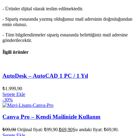
- Ürünler dijital olarak teslim edilmektedir.
- Sipariş esnasında yazmış olduğunuz mail adresinin doğruluğundan
emin olunuz.
- Tüm bilgilendirmeler sipariş esnasında belirttiğiniz mail adresine
gönderilecektir.
İlgili ürünler
AutoDesk – AutoCAD 1 PC / 1 Yıl
₺
1.999,90
Sepete Ekle
-30%
Canva Pro – Kendi Mailinizle Kullanın
₺
99,90
Orijinal fiyat: ₺99,90.
₺
69,90
Şu andaki fiyat: ₺69,90.
Sepete Ekle