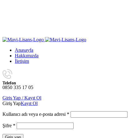
Yıl Sonuna Kadar Aynı Ürünlerde Sınırlı Sayıda Geçerli
4 Al 3 Öde
Kampanyasını Kaçırmayın!
Yıl Sonuna Kadar Aynı Ürünlerde Sınırlı Sayıda Geçerli
4 Al 3 Öde
Kampanyasını Kaçırmayın!
Anasayfa
Hakkımızda
İletişim
Telefon
0850 335 17 05
Giriş Yap / Kayıt Ol
Giriş Yap
Kayıt Ol
Kullanıcı adı veya e-posta adresi
*
Şifre
*
Giriş yap