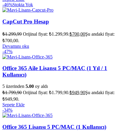
-46%
Stokta Yok
CapCut Pro Hesap
₺
1.299,99
Orijinal fiyat: ₺1.299,99.
₺
700,00
Şu andaki fiyat:
₺700,00.
Devamını oku
-47%
Office 365 Aile Lisansı 5 PC/MAC (1 Yıl / 1
Kullanıcı)
5 üzerinden
5.00
oy aldı
₺
1.799,90
Orijinal fiyat: ₺1.799,90.
₺
949,90
Şu andaki fiyat:
₺949,90.
Sepete Ekle
-34%
Office 365 Lisansı 5 PC/MAC (1 Kullanıcı)