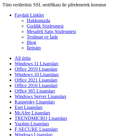
Tüm verileriniz SSL sertifikası ile şifrelenerek korunur
Faydalı Linkler
Hakkımızda
Gizlilik Sözleşmesi
Mesafeli Satış Sözleşmesi
Teslimat ve İade
Blog
İletişim
All
ürün
Windows 11 Lisansları
Office 2019 Lisansları
Windows 10 Lisansları
Office 2021 Lisansları
Office 2016 Lisanslari
Office 365 Lisansları
Windows Server Lisansları
Kaspersky Lisansları
Eset Lisansları
McAfee Lisansları
TRENDMICRO Lisansları
Yazılım Lisansları
F-SECURE Lisansları
Windows Lisansları