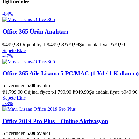
İlgili ürünler
-84%
Office 365 Ürün Anahtarı
₺
499,98
Orijinal fiyat: ₺499,98.
₺
79,99
Şu andaki fiyat: ₺79,99.
Sepete Ekle
-47%
Office 365 Aile Lisansı 5 PC/MAC (1 Yıl / 1 Kullanıcı)
5 üzerinden
5.00
oy aldı
₺
1.799,90
Orijinal fiyat: ₺1.799,90.
₺
949,90
Şu andaki fiyat: ₺949,90.
Sepete Ekle
-33%
Office 2019 Pro Plus – Online Aktivasyon
5 üzerinden
5.00
oy aldı