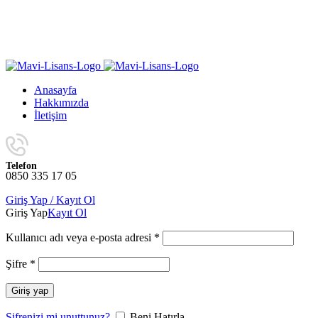
Yıl Sonuna Kadar Aynı Ürünlerde Sınırlı Sayıda Geçerli
4 Al 3 Öde
K
Yıl Sonuna Kadar Aynı Ürünlerde Sınırlı Sayıda Geçerli
4 Al 3 Öde
K
Anasayfa
Hakkımızda
İletişim
Telefon
0850 335 17 05
Giriş Yap / Kayıt Ol
Giriş Yap
Kayıt Ol
Kullanıcı adı veya e-posta adresi
*
Şifre
*
Giriş yap
Şifrenizi mi unuttunuz?
Beni Hatırla