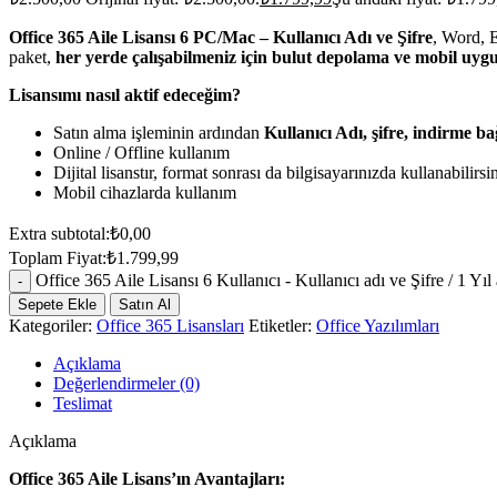
Office 365 Aile Lisansı 6 PC/Mac – Kullanıcı Adı ve Şifre
, Word, 
paket,
her yerde çalışabilmeniz için bulut depolama ve mobil uyg
Lisansımı nasıl aktif edeceğim?
Satın alma işleminin ardından
Kullanıcı Adı, şifre, indirme b
Online / Offline kullanım
Dijital lisanstır, format sonrası da bilgisayarınızda kullanabilirsin
Mobil cihazlarda kullanım
Extra subtotal:
₺
0,00
Toplam Fiyat:
₺
1.799,99
Office 365 Aile Lisansı 6 Kullanıcı - Kullanıcı adı ve Şifre / 1 Yıl
Sepete Ekle
Satın Al
Kategoriler:
Office 365 Lisansları
Etiketler:
Office Yazılımları
Açıklama
Değerlendirmeler (0)
Teslimat
Açıklama
Office 365 Aile Lisans’ın Avantajları: