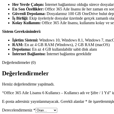
Her Yerde Çalışın:
İnternet bağlantınız olduğu sürece dosyaları
En Son Özellikler:
Office 365 Aile lisansı ile her zaman en son
Güvenli Depolama:
Dosyalarınız 100 GB OneDrive bulut depo
İş Birliği:
Ekip üyeleriyle dosyalar üzerinde gerçek zamanlı olara
Kolay Kullanım:
Office 365 Aile lisansı, kullanımı kolay ve sez
Sistem Gereksinimleri:
İşletim Sistemi:
Windows 10, Windows 8.1, Windows 7, macOS 1
RAM:
En az 4 GB RAM (Windows), 2 GB RAM (macOS)
Depolama:
En az 4 GB kullanılabilir sabit disk alanı
İnternet Bağlantısı:
İnternet bağlantısı gereklidir
Değerlendirmeler (0)
Değerlendirmeler
Henüz değerlendirme yapılmadı.
“Office 365 Aile Lisansı 6 Kullanıcı – Kullanıcı adı ve Şifre / 1 Yıl” i
E-posta adresiniz yayınlanmayacak.
Gerekli alanlar
*
ile işaretlenmişl
Derecelendirmeniz
*