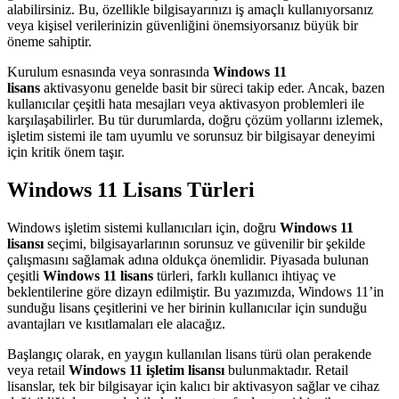
alabilirsiniz. Bu, özellikle bilgisayarınızı iş amaçlı kullanıyorsanız
veya kişisel verilerinizin güvenliğini önemsiyorsanız büyük bir
öneme sahiptir.
Kurulum esnasında veya sonrasında
Windows 11
lisans
aktivasyonu genelde basit bir süreci takip eder. Ancak, bazen
kullanıcılar çeşitli hata mesajları veya aktivasyon problemleri ile
karşılaşabilirler. Bu tür durumlarda, doğru çözüm yollarını izlemek,
işletim sistemi ile tam uyumlu ve sorunsuz bir bilgisayar deneyimi
için kritik önem taşır.
Windows 11 Lisans Türleri
Windows işletim sistemi kullanıcıları için, doğru
Windows 11
lisansı
seçimi, bilgisayarlarının sorunsuz ve güvenilir bir şekilde
çalışmasını sağlamak adına oldukça önemlidir. Piyasada bulunan
çeşitli
Windows 11 lisans
türleri, farklı kullanıcı ihtiyaç ve
beklentilerine göre dizayn edilmiştir. Bu yazımızda, Windows 11’in
sunduğu lisans çeşitlerini ve her birinin kullanıcılar için sunduğu
avantajları ve kısıtlamaları ele alacağız.
Başlangıç olarak, en yaygın kullanılan lisans türü olan perakende
veya retail
Windows 11 işletim lisansı
bulunmaktadır. Retail
lisanslar, tek bir bilgisayar için kalıcı bir aktivasyon sağlar ve cihaz