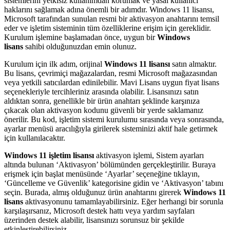
sistemlerini yetkisiz kullanımdan korumak ve yasal kullanıcı
haklarını sağlamak adına önemli bir adımdır. Windows 11 lisansı,
Microsoft tarafından sunulan resmi bir aktivasyon anahtarını temsil
eder ve işletim sisteminin tüm özelliklerine erişim için gereklidir.
Kurulum işlemine başlamadan önce, uygun bir
Windows
lisans
sahibi olduğunuzdan emin olunuz.
Kurulum için ilk adım, orijinal
Windows 11 lisansı
satın almaktır.
Bu lisans, çevrimiçi mağazalardan, resmi Microsoft mağazasından
veya yetkili satıcılardan edinilebilir. Mavi Lisans uygun fiyat lisans
seçenekleriyle tercihleriniz arasında olabilir. Lisansınızı satın
aldıktan sonra, genellikle bir ürün anahtarı şeklinde karşınıza
çıkacak olan aktivasyon kodunu güvenli bir yerde saklamanız
önerilir. Bu kod, işletim sistemi kurulumu sırasında veya sonrasında,
ayarlar menüsü aracılığıyla girilerek sisteminizi aktif hale getirmek
için kullanılacaktır.
Windows 11 işletim lisansı
aktivasyon işlemi, Sistem ayarları
altında bulunan ‘Aktivasyon’ bölümünden gerçekleştirilir. Buraya
erişmek için başlat menüsünde ‘Ayarlar’ seçeneğine tıklayın,
‘Güncelleme ve Güvenlik’ kategorisine gidin ve ‘Aktivasyon’ tabını
seçin. Burada, almış olduğunuz ürün anahtarını girerek
Windows 11
lisans
aktivasyonunu tamamlayabilirsiniz. Eğer herhangi bir sorunla
karşılaşırsanız, Microsoft destek hattı veya yardım sayfaları
üzerinden destek alabilir, lisansınızı sorunsuz bir şekilde
etkinleştirebilirsiniz.