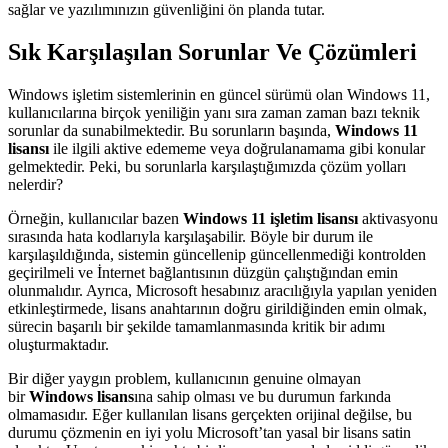
sağlar ve yazılımınızın güvenliğini ön planda tutar.
Sık Karşılaşılan Sorunlar Ve Çözümleri
Windows işletim sistemlerinin en güncel sürümü olan Windows 11,
kullanıcılarına birçok yeniliğin yanı sıra zaman zaman bazı teknik
sorunlar da sunabilmektedir. Bu sorunların başında,
Windows 11
lisansı
ile ilgili aktive edememe veya doğrulanamama gibi konular
gelmektedir. Peki, bu sorunlarla karşılaştığımızda çözüm yolları
nelerdir?
Örneğin, kullanıcılar bazen
Windows 11 işletim lisansı
aktivasyonu
sırasında hata kodlarıyla karşılaşabilir. Böyle bir durum ile
karşılaşıldığında, sistemin güncellenip güncellenmediği kontrolden
geçirilmeli ve İnternet bağlantısının düzgün çalıştığından emin
olunmalıdır. Ayrıca, Microsoft hesabınız aracılığıyla yapılan yeniden
etkinleştirmede, lisans anahtarının doğru girildiğinden emin olmak,
sürecin başarılı bir şekilde tamamlanmasında kritik bir adımı
oluşturmaktadır.
Bir diğer yaygın problem, kullanıcının genuine olmayan
bir
Windows lisans
ına sahip olması ve bu durumun farkında
olmamasıdır. Eğer kullanılan lisans gerçekten orijinal değilse, bu
durumu çözmenin en iyi yolu Microsoft’tan yasal bir lisans satin