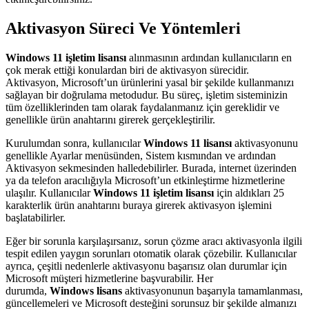
Aktivasyon Süreci Ve Yöntemleri
Windows 11 işletim lisansı
alınmasının ardından kullanıcıların en
çok merak ettiği konulardan biri de aktivasyon sürecidir.
Aktivasyon, Microsoft’un ürünlerini yasal bir şekilde kullanmanızı
sağlayan bir doğrulama metodudur. Bu süreç, işletim sisteminizin
tüm özelliklerinden tam olarak faydalanmanız için gereklidir ve
genellikle ürün anahtarını girerek gerçekleştirilir.
Kurulumdan sonra, kullanıcılar
Windows 11 lisansı
aktivasyonunu
genellikle Ayarlar menüsünden, Sistem kısmından ve ardından
Aktivasyon sekmesinden halledebilirler. Burada, internet üzerinden
ya da telefon aracılığıyla Microsoft’un etkinleştirme hizmetlerine
ulaşılır. Kullanıcılar
Windows 11 işletim lisansı
için aldıkları 25
karakterlik ürün anahtarını buraya girerek aktivasyon işlemini
başlatabilirler.
Eğer bir sorunla karşılaşırsanız, sorun çözme aracı aktivasyonla ilgili
tespit edilen yaygın sorunları otomatik olarak çözebilir. Kullanıcılar
ayrıca, çeşitli nedenlerle aktivasyonu başarısız olan durumlar için
Microsoft müşteri hizmetlerine başvurabilir. Her
durumda,
Windows lisans
aktivasyonunun başarıyla tamamlanması,
güncellemeleri ve Microsoft desteğini sorunsuz bir şekilde almanızı