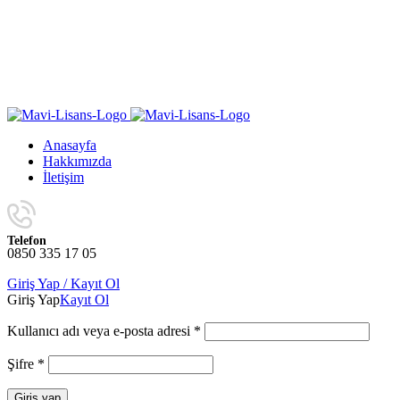
Yıl Sonuna Kadar Aynı Ürünlerde Sınırlı Sayıda Geçerli
4 Al 3 Öde
Kampanyasını Kaçırmayın!
Yıl Sonuna Kadar Aynı Ürünlerde Sınırlı Sayıda Geçerli
4 Al 3 Öde
Kampanyasını Kaçırmayın!
Anasayfa
Hakkımızda
İletişim
Telefon
0850 335 17 05
Giriş Yap / Kayıt Ol
Giriş Yap
Kayıt Ol
Kullanıcı adı veya e-posta adresi
*
Şifre
*
Giriş yap