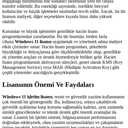
değişikliği durumunda bile kullanıcı tarafından yeni bir cihaza
transfer edilebilir. Bu esnekliği sayesinde, özellikle bireysel
kullanıcılar ve küçük işletmeler tarafından tercih edilir. Ancak, bu tür
lisansın maliyeti, diğer seçeneklere kıyasla biraz daha yüksek
olabilir.
Kurumlar ve büyük işletmeler genellikle hacim lisans
programlarından yararlanırlar. Bu tür lisanslar, birden fazla
cihaza
Windows 11 lisansı
uygulamak ve yönetmek adına maliyet
etkin çözümler sunar. Hacim lisans programları, şirketlerin
büyüklüğü ve ihtiyaçlarına göre ölçeklendirilebilir olup, genellikle
ek yönetim araçları ve destek hizmetleriyle birlikte gelir. Hacim
lisans programlarının aktivasyon süreçleri, genel olarak KMS (Key
Management Service) veya MAK (Multiple Activation Key) gibi
çeşitli yöntemler aracılığıyla gerçekleştirilir.
Lisansının Önemi Ve Faydaları
Windows 11 işletim lisansı
, resmi ve güvenilir yazılım kullanmanın
çok önemli bir göstergesidir. Bu, kullanıcıya, ortaya çıkabilecek
güvenlik açıklarına karşı koruma sağlamakla kalmaz, aynı zamanda
sürekli güncellemeler ve teknik destek gibi önemli avantajlar da
sunar. Lisanslı bir işletim sistemi, bilgisayarınızın performansını
doğrudan etkileyerek, olası yazılım uyumsuzlukları ve çakışmaların
önüne geçebilir, böylelikle sisteminizi her zaman en iyi durumda