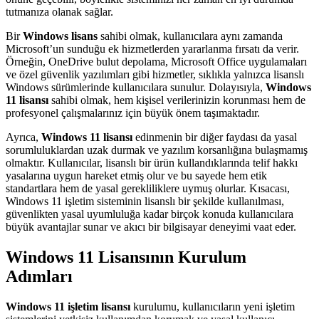
tutmanıza olanak sağlar.
Bir
Windows lisans
sahibi olmak, kullanıcılara aynı zamanda
Microsoft’un sunduğu ek hizmetlerden yararlanma fırsatı da verir.
Örneğin, OneDrive bulut depolama, Microsoft Office uygulamaları
ve özel güvenlik yazılımları gibi hizmetler, sıklıkla yalnızca lisanslı
Windows sürümlerinde kullanıcılara sunulur. Dolayısıyla,
Windows
11 lisansı
sahibi olmak, hem kişisel verilerinizin korunması hem de
profesyonel çalışmalarınız için büyük önem taşımaktadır.
Ayrıca,
Windows 11 lisansı
edinmenin bir diğer faydası da yasal
sorumluluklardan uzak durmak ve yazılım korsanlığına bulaşmamış
olmaktır. Kullanıcılar, lisanslı bir ürün kullandıklarında telif hakkı
yasalarına uygun hareket etmiş olur ve bu sayede hem etik
standartlara hem de yasal gerekliliklere uymuş olurlar. Kısacası,
Windows 11 işletim sisteminin lisanslı bir şekilde kullanılması,
güvenlikten yasal uyumluluğa kadar birçok konuda kullanıcılara
büyük avantajlar sunar ve akıcı bir bilgisayar deneyimi vaat eder.
Windows 11 Lisansının Kurulum
Adımları
Windows 11 işletim lisansı
kurulumu, kullanıcıların yeni işletim