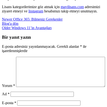
Lisans kategorilerimize göz atmak için
mavilisans.com
adresimizi
ziyaret etmeyi ve
Instagram
hesabımızı takip etmeyi unutmayın.
Newer
Office 365: Bilmeniz Gerekenler
Blog'a dön
Older
Windows 11’in Avantajları
Bir yanıt yazın
E-posta adresiniz yayınlanmayacak.
Gerekli alanlar
*
ile
işaretlenmişlerdir
Yorum
*
Ad
*
E-posta
*