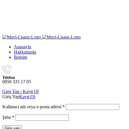
Yıl Sonuna Kadar Aynı Ürünlerde Sınırlı Sayıda Geçerli
4 Al 3 Öde
Kampanyasını Kaçırmayın!
Yıl Sonuna Kadar Aynı Ürünlerde Sınırlı Sayıda Geçerli
4 Al 3 Öde
Kampanyasını Kaçırmayın!
Anasayfa
Hakkımızda
İletişim
Telefon
0850 335 17 05
Giriş Yap / Kayıt Ol
Giriş Yap
Kayıt Ol
Kullanıcı adı veya e-posta adresi
*
Şifre
*
Giriş yap