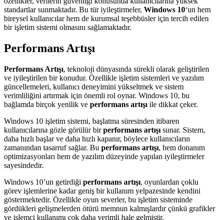
özellikler, verilerin güvenliği konusunda kullanıcılarına yüksek
standartlar sunmaktadır. Bu tür iyileştirmeler,
Windows 10
‘un hem
bireysel kullanıcılar hem de kurumsal teşebbüsler için tercih edilen
bir işletim sistemi olmasını sağlamaktadır.
Performans Artışı
Performans Artışı
, teknoloji dünyasında sürekli olarak geliştirilen
ve iyileştirilen bir konudur. Özellikle işletim sistemleri ve yazılım
güncellemeleri, kullanıcı deneyimini yükseltmek ve sistem
verimliliğini artırmak için önemli rol oynar. Windows 10, bu
bağlamda birçok yenilik ve
performans artışı
ile dikkat çeker.
Windows 10 işletim sistemi, başlatma süresinden itibaren
kullanıcılarına gözle görülür bir
performans artışı
sunar. Sistem,
daha hızlı başlar ve daha hızlı kapanır, böylece kullanıcıların
zamanından tasarruf sağlar. Bu
performans artışı
, hem donanım
optimizasyonları hem de yazılım düzeyinde yapılan iyileştirmeler
sayesindedir.
Windows 10’un getirdiği
performans artışı
, oyunlardan çoklu
görev işlemlerine kadar geniş bir kullanım yelpazesinde kendini
göstermektedir. Özellikle oyun severler, bu işletim sisteminde
gördükleri gelişmelerden ötürü memnun kalmışlardır çünkü grafikler
ve işlemci kullanımı çok daha verimli hale gelmiştir.