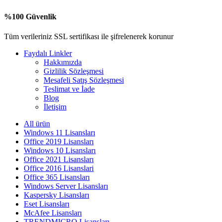
%100 Güvenlik
Tüm verileriniz SSL sertifikası ile şifrelenerek korunur
Faydalı Linkler
Hakkımızda
Gizlilik Sözleşmesi
Mesafeli Satış Sözleşmesi
Teslimat ve İade
Blog
İletişim
All
ürün
Windows 11 Lisansları
Office 2019 Lisansları
Windows 10 Lisansları
Office 2021 Lisansları
Office 2016 Lisanslari
Office 365 Lisansları
Windows Server Lisansları
Kaspersky Lisansları
Eset Lisansları
McAfee Lisansları
TRENDMICRO Lisansları