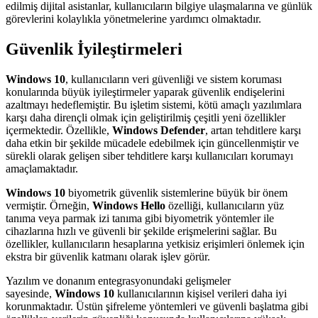
edilmiş dijital asistanlar, kullanıcıların bilgiye ulaşmalarına ve günlük
görevlerini kolaylıkla yönetmelerine yardımcı olmaktadır.
Güvenlik İyileştirmeleri
Windows 10
, kullanıcıların veri güvenliği ve sistem koruması
konularında büyük iyileştirmeler yaparak güvenlik endişelerini
azaltmayı hedeflemiştir. Bu işletim sistemi, kötü amaçlı yazılımlara
karşı daha dirençli olmak için geliştirilmiş çeşitli yeni özellikler
içermektedir. Özellikle,
Windows Defender
, artan tehditlere karşı
daha etkin bir şekilde mücadele edebilmek için güncellenmiştir ve
sürekli olarak gelişen siber tehditlere karşı kullanıcıları korumayı
amaçlamaktadır.
Windows 10
biyometrik güvenlik sistemlerine büyük bir önem
vermiştir. Örneğin,
Windows Hello
özelliği, kullanıcıların yüz
tanıma veya parmak izi tanıma gibi biyometrik yöntemler ile
cihazlarına hızlı ve güvenli bir şekilde erişmelerini sağlar. Bu
özellikler, kullanıcıların hesaplarına yetkisiz erişimleri önlemek için
ekstra bir güvenlik katmanı olarak işlev görür.
Yazılım ve donanım entegrasyonundaki gelişmeler
sayesinde,
Windows 10
kullanıcılarının kişisel verileri daha iyi
korunmaktadır. Üstün şifreleme yöntemleri ve güvenli başlatma gibi