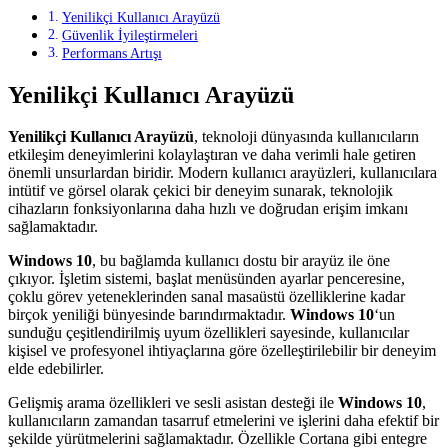
Yenilikçi Kullanıcı Arayüzü
Güvenlik İyileştirmeleri
Performans Artışı
Yenilikçi Kullanıcı Arayüzü
Yenilikçi Kullanıcı Arayüzü
, teknoloji dünyasında kullanıcıların
etkileşim deneyimlerini kolaylaştıran ve daha verimli hale getiren
önemli unsurlardan biridir. Modern kullanıcı arayüzleri, kullanıcılara
intütif ve görsel olarak çekici bir deneyim sunarak, teknolojik
cihazların fonksiyonlarına daha hızlı ve doğrudan erişim imkanı
sağlamaktadır.
Windows 10
, bu bağlamda kullanıcı dostu bir arayüz ile öne
çıkıyor. İşletim sistemi, başlat menüsünden ayarlar penceresine,
çoklu görev yeteneklerinden sanal masaüstü özelliklerine kadar
birçok yeniliği bünyesinde barındırmaktadır.
Windows 10
‘un
sunduğu çeşitlendirilmiş uyum özellikleri sayesinde, kullanıcılar
kişisel ve profesyonel ihtiyaçlarına göre özelleştirilebilir bir deneyim
elde edebilirler.
Gelişmiş arama özellikleri ve sesli asistan desteği ile
Windows 10
,
kullanıcıların zamandan tasarruf etmelerini ve işlerini daha efektif bir
şekilde yürütmelerini sağlamaktadır. Özellikle Cortana gibi entegre