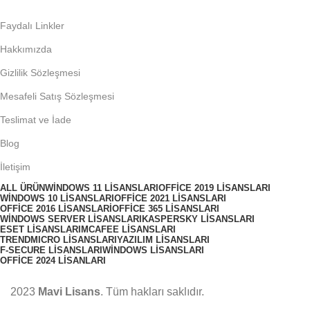
Tüm verileriniz SSL sertifikası ile şifrelenerek korunur
Faydalı Linkler
Hakkımızda
Gizlilik Sözleşmesi
Mesafeli Satış Sözleşmesi
Teslimat ve İade
Blog
İletişim
ALL
ÜRÜN
WINDOWS 11 LISANSLARI
OFFICE 2019 LISANSLARI
WINDOWS 10 LISANSLARI
OFFICE 2021 LISANSLARI
OFFICE 2016 LISANSLARI
OFFICE 365 LISANSLARI
WINDOWS SERVER LISANSLARI
KASPERSKY LISANSLARI
ESET LISANSLARI
MCAFEE LISANSLARI
TRENDMICRO LISANSLARI
YAZILIM LISANSLARI
F-SECURE LISANSLARI
WINDOWS LISANSLARI
OFFICE 2024 LISANLARI
2023
Mavi Lisans
. Tüm hakları saklıdır.