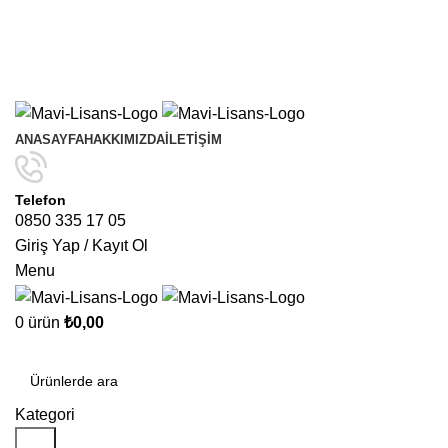
Yıl Sonuna Kadar Aynı Ürünlerde Sınırlı Sayıda Geçerli
4
Al 3 Öde
Kampanyasını Kaçırmayın!
Yıl Sonuna Kadar Aynı Ürünlerde Sınırlı Sayıda Geçerli
4
Al 3 Öde
Kampanyasını Kaçırmayın!
ANASAYFA
HAKKIMIZDA
İLETIŞIM
Telefon
0850 335 17 05
Giriş Yap / Kayıt Ol
Menu
0
ürün
₺
0,00
Kategoriler
Kategori
Ara