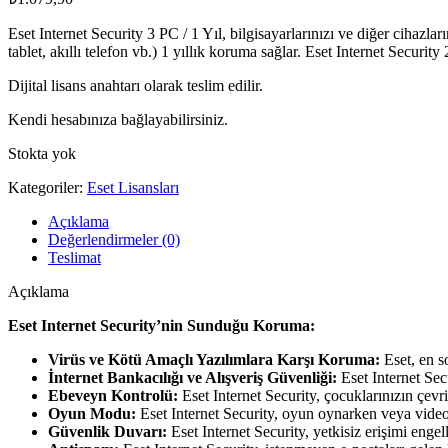
Eset Internet Security 3 PC / 1 Yıl, bilgisayarlarınızı ve diğer cihazla
tablet, akıllı telefon vb.) 1 yıllık koruma sağlar. Eset Internet Securit
Dijital lisans anahtarı olarak teslim edilir.
Kendi hesabınıza bağlayabilirsiniz.
Stokta yok
Kategoriler:
Eset Lisansları
Açıklama
Değerlendirmeler (0)
Teslimat
Açıklama
Eset Internet Security’nin Sunduğu Koruma:
Virüs ve Kötü Amaçlı Yazılımlara Karşı Koruma:
Eset, en so
İnternet Bankacılığı ve Alışveriş Güvenliği:
Eset Internet Sec
Ebeveyn Kontrolü:
Eset Internet Security, çocuklarınızın çev
Oyun Modu:
Eset Internet Security, oyun oynarken veya video
Güvenlik Duvarı:
Eset Internet Security, yetkisiz erişimi engel