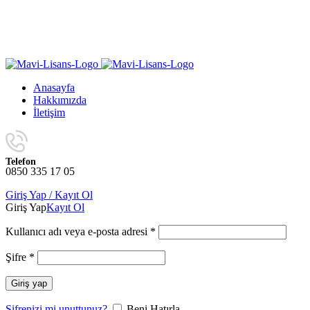
Yıl Sonuna Kadar Aynı Ürünlerde Sınırlı Sayıda Geçerli
4 Al 3 Öde
K
Yıl Sonuna Kadar Aynı Ürünlerde Sınırlı Sayıda Geçerli
4 Al 3 Öde
K
Anasayfa
Hakkımızda
İletişim
Telefon
0850 335 17 05
Giriş Yap / Kayıt Ol
Giriş Yap
Kayıt Ol
Kullanıcı adı veya e-posta adresi
*
Şifre
*
Giriş yap
Şifrenizi mi unuttunuz?
Beni Hatırla