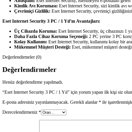
Antispam:
Eset Internet Security, istenmeyen e-postaları gelen
Kimlik Avı Koruması:
Eset Internet Security, sizi kimlik avı w
Çevrimiçi Gizlilik:
Eset Internet Security, çevrimiçi gizliliği
Eset Internet Security 3 PC / 1 Yıl’ın Avantajları:
Üç Cihazda Koruma:
Eset Internet Security, üç cihazınızı 1 y
Daha Fazla Cihaz Koruma Seçeneği:
2 PC yerine 3 PC koruy
Kolay Kullanım:
Eset Internet Security, kullanımı kolay bir ar
Mükemmel Müşteri Desteği:
Eset, mükemmel müşteri desteği su
Değerlendirmeler (0)
Değerlendirmeler
Henüz değerlendirme yapılmadı.
“Eset Internet Security 3 PC / 1 Yıl” için yorum yapan ilk kişi siz olu
E-posta adresiniz yayınlanmayacak.
Gerekli alanlar
*
ile işaretlenmişl
Derecelendirmeniz
*