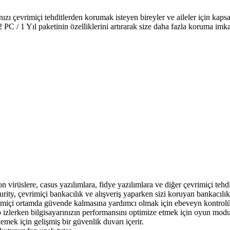
rınızı çevrimiçi tehditlerden korumak isteyen bireyler ve aileler için ka
y 2 PC / 1 Yıl paketinin özelliklerini artırarak size daha fazla koruma imk
n virüslere, casus yazılımlara, fidye yazılımlara ve diğer çevrimiçi tehd
urity, çevrimiçi bankacılık ve alışveriş yaparken sizi koruyan bankacılı
rimiçi ortamda güvende kalmasına yardımcı olmak için ebeveyn kontrolü 
 izlerken bilgisayarınızın performansını optimize etmek için oyun modun
lemek için gelişmiş bir güvenlik duvarı içerir.