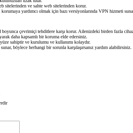
 kutunuzdan uzak tutar.
eb sitelerinden ve sahte web sitelerinden korur.
nizi korumaya yardımcı olmak için bazı versiyonlarında VPN hizmeti suna
ıl boyunca çevrimiçi tehditlere karşı korur. Ailenizdeki birden fazla ciha
arak daha kapsamlı bir koruma elde edersiniz.
ayüze sahiptir ve kurulumu ve kullanımı kolaydır.
nar, böylece herhangi bir sorunla karşılaşırsanız yardım alabilirsiniz.
n
erdir