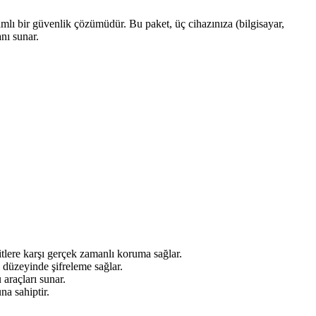
psamlı bir güvenlik çözümüdür. Bu paket, üç cihazınıza (bilgisayar,
anı sunar.
itlere karşı gerçek zamanlı koruma sağlar.
k düzeyinde şifreleme sağlar.
araçları sunar.
a sahiptir.