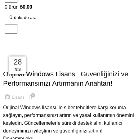
0
ürün
₺
0,00
Ara
Office
13
25
16
01
07
28
,
LISANS
OFFICE
ARA
TEM
TEM
HAZ
EKI
NIS
Orijinal Windows Lisansı: Güvenliğinizi ve
Performansınızı Artırmanın Anahtarı!
0
Lisans
Orijinal Windows lisansı ile siber tehditlere karşı koruma
sağlayın, performansınızı artırın ve yasal kullanımın önemini
keşfedin. Güncellemelerle sürekli destek alın, kullanıcı
deneyiminizi iyileştirin ve güvenliğinizi artırın!
Devamını oku