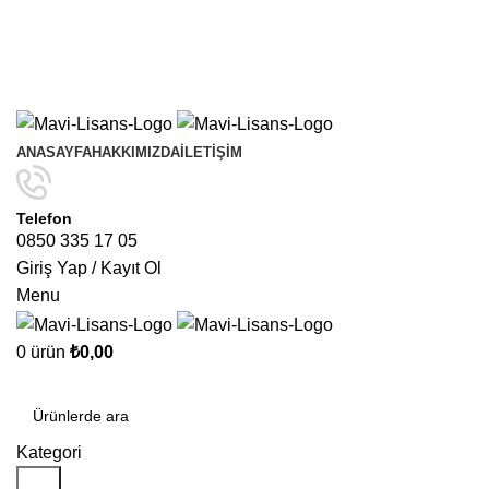
Yıl Sonuna Kadar Aynı Ürünlerde Sınırlı Sayıda Geçerli
4
Al 3 Öde
Kampanyasını Kaçırmayın!
Yıl Sonuna Kadar Aynı Ürünlerde Sınırlı Sayıda Geçerli
4
Al 3 Öde
Kampanyasını Kaçırmayın!
ANASAYFA
HAKKIMIZDA
İLETIŞIM
Telefon
0850 335 17 05
Giriş Yap / Kayıt Ol
Menu
0
ürün
₺
0,00
Kategoriler
Kategori
Ara