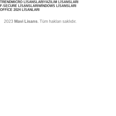
TRENDMICRO LISANSLARI
YAZILIM LISANSLARI
F-SECURE LISANSLARI
WINDOWS LISANSLARI
OFFICE 2024 LISANLARI
2023
Mavi Lisans
. Tüm hakları saklıdır.