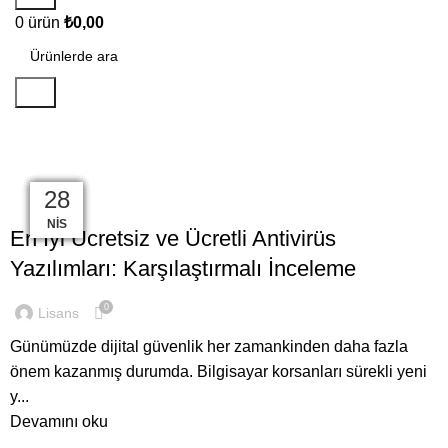
0
ürün
₺
0,00
Ara
Antivirüs Lisansları
17
07
07
07
07
07
28
28
28
,
GENEL
ANTIVIRÜS LISANSLARI
TEM
HAZ
HAZ
HAZ
HAZ
HAZ
NIS
NIS
NIS
En İyi Ücretsiz ve Ücretli Antivirüs
Yazılımları: Karşılaştırmalı İnceleme
0
Lisans
Günümüzde dijital güvenlik her zamankinden daha fazla
önem kazanmış durumda. Bilgisayar korsanları sürekli yeni
y...
Devamını oku