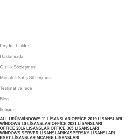
%100 Güvenlik
Tüm verileriniz SSL sertifikası ile şifrelenerek korunur
Faydalı Linkler
Hakkımızda
Gizlilik Sözleşmesi
Mesafeli Satış Sözleşmesi
Teslimat ve İade
Blog
İletişim
ALL
ÜRÜN
WINDOWS 11 LISANSLARI
OFFICE 2019 LISANSLARI
WINDOWS 10 LISANSLARI
OFFICE 2021 LISANSLARI
OFFICE 2016 LISANSLARI
OFFICE 365 LISANSLARI
WINDOWS SERVER LISANSLARI
KASPERSKY LISANSLARI
ESET LISANSLARI
MCAFEE LISANSLARI