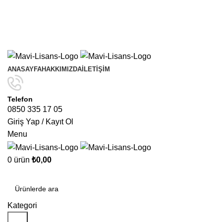
Yıl Sonuna Kadar Aynı Ürünlerde Sınırlı Sayıda Geçerli
4
Al 3 Öde
Kampanyasını Kaçırmayın!
Yıl Sonuna Kadar Aynı Ürünlerde Sınırlı Sayıda Geçerli
4
Al 3 Öde
Kampanyasını Kaçırmayın!
ANASAYFA
HAKKIMIZDA
İLETIŞIM
Telefon
0850 335 17 05
Giriş Yap / Kayıt Ol
Menu
0
ürün
₺
0,00
Kategoriler
Kategori
Ara