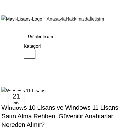
Yıl Sonuna Kadar Aynı Ürünlerde Sınırlı Sayıda Geçerli
4 Al 3
Anasayfa
Hakkımızda
İletişim
Kategoriler
Kategori
Ara
Etiket:windows 10 lisans
21
,
GENEL
KIŞISEL LISANSLAR
NIS
Windows 10 Lisans ve Windows 11 Lisans
Satın Alma Rehberi: Güvenilir Anahtarlar
Nereden Alınır?