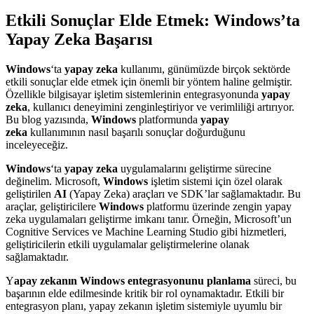
Etkili Sonuçlar Elde Etmek: Windows’ta
Yapay Zeka Başarısı
Windows
‘ta
yapay zeka
kullanımı, günümüzde birçok sektörde
etkili sonuçlar elde etmek için önemli bir yöntem haline gelmiştir.
Özellikle bilgisayar işletim sistemlerinin entegrasyonunda
yapay
zeka
, kullanıcı deneyimini zenginleştiriyor ve verimliliği artırıyor.
Bu blog yazısında,
Windows
platformunda
yapay
zeka
kullanımının nasıl başarılı sonuçlar doğurduğunu
inceleyeceğiz.
Windows
‘ta
yapay zeka
uygulamalarını geliştirme sürecine
değinelim. Microsoft,
Windows
işletim sistemi için özel olarak
geliştirilen
AI
(Yapay Zeka) araçları ve SDK’lar sağlamaktadır. Bu
araçlar, geliştiricilere
Windows
platformu üzerinde zengin yapay
zeka uygulamaları geliştirme imkanı tanır. Örneğin, Microsoft’un
Cognitive Services ve Machine Learning Studio gibi hizmetleri,
geliştiricilerin etkili uygulamalar geliştirmelerine olanak
sağlamaktadır.
Y
apay zekanın Windows entegrasyonunu planlama
süreci, bu
başarının elde edilmesinde kritik bir rol oynamaktadır. Etkili bir
entegrasyon planı, yapay zekanın işletim sistemiyle uyumlu bir