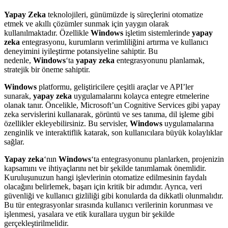
Yapay Zeka
teknolojileri, günümüzde iş süreçlerini otomatize
etmek ve akıllı çözümler sunmak için yaygın olarak
kullanılmaktadır. Özellikle
Windows
işletim sistemlerinde
yapay
zeka
entegrasyonu, kurumların verimliliğini artırma ve kullanıcı
deneyimini iyileştirme potansiyeline sahiptir. Bu
nedenle,
Windows
‘ta
yapay zeka
entegrasyonunu planlamak,
stratejik bir öneme sahiptir.
Windows
platformu, geliştiricilere çeşitli araçlar ve API’ler
sunarak,
yapay zeka
uygulamalarını kolayca entegre etmelerine
olanak tanır. Öncelikle, Microsoft’un Cognitive Services gibi yapay
zeka servislerini kullanarak, görüntü ve ses tanıma, dil işleme gibi
özellikler ekleyebilirsiniz. Bu servisler,
Windows
uygulamalarına
zenginlik ve interaktiflik katarak, son kullanıcılara büyük kolaylıklar
sağlar.
Yapay zeka
‘nın
Windows
‘ta entegrasyonunu planlarken, projenizin
kapsamını ve ihtiyaçlarını net bir şekilde tanımlamak önemlidir.
Kuruluşunuzun hangi işlevlerinin otomatize edilmesinin faydalı
olacağını belirlemek, başarı için kritik bir adımdır. Ayrıca, veri
güvenliği ve kullanıcı gizliliği gibi konularda da dikkatli olunmalıdır.
Bu tür entegrasyonlar sırasında kullanıcı verilerinin korunması ve
işlenmesi, yasalara ve etik kurallara uygun bir şekilde
gerçekleştirilmelidir.