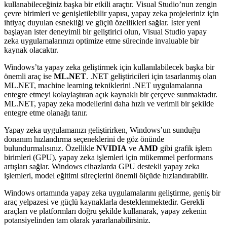
kullanabileceğiniz başka bir etkili araçtır. Visual Studio’nun zengin
çevre birimleri ve genişletilebilir yapısı, yapay zeka projeleriniz için
ihtiyaç duyulan esnekliği ve güçlü özellikleri sağlar. İster yeni
başlayan ister deneyimli bir geliştirici olun, Visual Studio yapay
zeka uygulamalarınızı optimize etme sürecinde invaluable bir
kaynak olacaktır.
Windows’ta yapay zeka geliştirmek için kullanılabilecek başka bir
önemli araç ise
ML.NET
. .NET geliştiricileri için tasarlanmış olan
ML.NET, machine learning tekniklerini .NET uygulamalarına
entegre etmeyi kolaylaştıran açık kaynaklı bir çerçeve sunmaktadır.
ML.NET, yapay zeka modellerini daha hızlı ve verimli bir şekilde
entegre etme olanağı tanır.
Yapay zeka uygulamanızı geliştirirken, Windows’un sunduğu
donanım hızlandırma seçeneklerini de göz önünde
bulundurmalısınız. Özellikle
NVIDIA
ve
AMD
gibi grafik işlem
birimleri (GPU), yapay zeka işlemleri için mükemmel performans
artışları sağlar. Windows cihazlarda GPU destekli yapay zeka
işlemleri, model eğitimi süreçlerini önemli ölçüde hızlandırabilir.
Windows ortamında yapay zeka uygulamalarını geliştirme, geniş bir
araç yelpazesi ve güçlü kaynaklarla desteklenmektedir. Gerekli
araçları ve platformları doğru şekilde kullanarak, yapay zekenin
potansiyelinden tam olarak yararlanabilirsiniz.