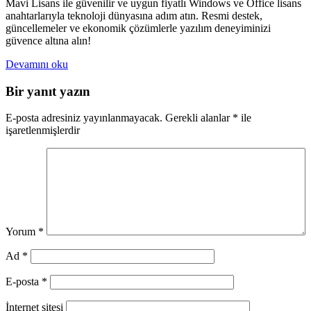
Mavi Lisans ile güvenilir ve uygun fiyatlı Windows ve Office lisans
anahtarlarıyla teknoloji dünyasına adım atın. Resmi destek,
güncellemeler ve ekonomik çözümlerle yazılım deneyiminizi
güvence altına alın!
Devamını oku
Bir yanıt yazın
E-posta adresiniz yayınlanmayacak.
Gerekli alanlar
*
ile
işaretlenmişlerdir
Yorum
*
Ad
*
E-posta
*
İnternet sitesi