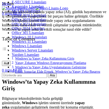
F-SECURE Lisansları
26
Tem
Menu
Kaspersky Lisansları
McAfee Lisansları
Günümüz teknoloji çağında yapay zeka (AI), günlük hayatımızın ve
0
ürün
₺
0,00
Office 2016 Lisanslari
iş süreçlerimizin vazgeçilmez bir parçası haline gelmiştir. Özellikle
Office 2019 Lisansları
Windows işletim sistemi üzerinde yapay zeka uygulamalarını
Office 2021 Lisansları
kullanarak, daha etkili ve verimli çalışmalar yapmak mümkündür.
Office 2024 Lisanları
Windows’ta yapay zeka ile etkili sonuçlar nasıl elde edilir?
Office 365 Lisansları
Windows 10 Lisansları
Table of Contents
Windows 11 Lisansları
Windows Lisansları
Windows Server Lisansları
Yazılım Lisansları
Windows’ta Yapay Zeka Kullanımına Giriş
Yapay Zekanın Windows Entegrasyonunu Planlama
Ara
Windows’ta Yapay Zeka Uygulamalarını Geliştirme
0
ürün
₺
0,00
Etkili Sonuçlar Elde Etmek: Windows’ta Yapay Zeka Başarısı
Ara
Windows’ta Yapay Zeka Kullanımına
Giriş
Bilgisayar teknolojilerinin hızla geliştiği
günümüzde,
Windows
işletim sistemi üzerinde
yapay
zeka
uygulamaları geliştirmek önemli bir konuma erişmiştir.