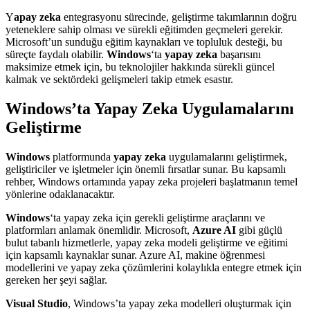
Y
apay zeka
entegrasyonu sürecinde, geliştirme takımlarının doğru
yeteneklere sahip olması ve sürekli eğitimden geçmeleri gerekir.
Microsoft’un sunduğu eğitim kaynakları ve topluluk desteği, bu
süreçte faydalı olabilir.
Windows
‘ta
yapay zeka
başarısını
maksimize etmek için, bu teknolojiler hakkında sürekli güncel
kalmak ve sektördeki gelişmeleri takip etmek esastır.
Windows’ta Yapay Zeka Uygulamalarını
Geliştirme
Windows
platformunda
yapay zeka
uygulamalarını geliştirmek,
geliştiriciler ve işletmeler için önemli fırsatlar sunar. Bu kapsamlı
rehber, Windows ortamında yapay zeka projeleri başlatmanın temel
yönlerine odaklanacaktır.
Windows
‘ta yapay zeka için gerekli geliştirme araçlarını ve
platformları anlamak önemlidir. Microsoft,
Azure AI
gibi güçlü
bulut tabanlı hizmetlerle, yapay zeka modeli geliştirme ve eğitimi
için kapsamlı kaynaklar sunar. Azure AI, makine öğrenmesi
modellerini ve yapay zeka çözümlerini kolaylıkla entegre etmek için
gereken her şeyi sağlar.
Visual Studio
, Windows’ta yapay zeka modelleri oluşturmak için