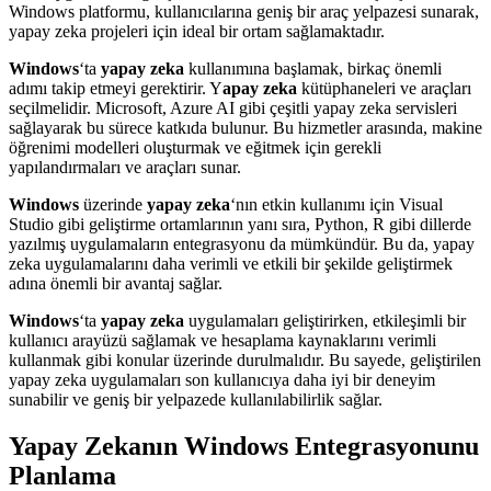
Windows platformu, kullanıcılarına geniş bir araç yelpazesi sunarak,
yapay zeka projeleri için ideal bir ortam sağlamaktadır.
Windows
‘ta
yapay zeka
kullanımına başlamak, birkaç önemli
adımı takip etmeyi gerektirir. Y
apay zeka
kütüphaneleri ve araçları
seçilmelidir. Microsoft, Azure AI gibi çeşitli yapay zeka servisleri
sağlayarak bu sürece katkıda bulunur. Bu hizmetler arasında, makine
öğrenimi modelleri oluşturmak ve eğitmek için gerekli
yapılandırmaları ve araçları sunar.
Windows
üzerinde
yapay zeka
‘nın etkin kullanımı için Visual
Studio gibi geliştirme ortamlarının yanı sıra, Python, R gibi dillerde
yazılmış uygulamaların entegrasyonu da mümkündür. Bu da, yapay
zeka uygulamalarını daha verimli ve etkili bir şekilde geliştirmek
adına önemli bir avantaj sağlar.
Windows
‘ta
yapay zeka
uygulamaları geliştirirken, etkileşimli bir
kullanıcı arayüzü sağlamak ve hesaplama kaynaklarını verimli
kullanmak gibi konular üzerinde durulmalıdır. Bu sayede, geliştirilen
yapay zeka uygulamaları son kullanıcıya daha iyi bir deneyim
sunabilir ve geniş bir yelpazede kullanılabilirlik sağlar.
Yapay Zekanın Windows Entegrasyonunu
Planlama