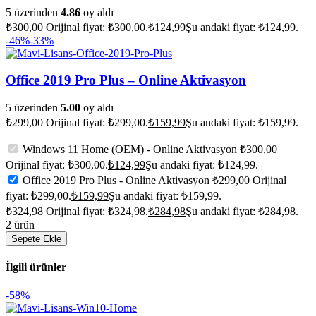
5 üzerinden
4.86
oy aldı
₺
300,00
Orijinal fiyat: ₺300,00.
₺
124,99
Şu andaki fiyat: ₺124,99.
-46%
-33%
Office 2019 Pro Plus – Online Aktivasyon
5 üzerinden
5.00
oy aldı
₺
299,00
Orijinal fiyat: ₺299,00.
₺
159,99
Şu andaki fiyat: ₺159,99.
Windows 11 Home (OEM) - Online Aktivasyon
₺
300,00
Orijinal fiyat: ₺300,00.
₺
124,99
Şu andaki fiyat: ₺124,99.
Office 2019 Pro Plus - Online Aktivasyon
₺
299,00
Orijinal
fiyat: ₺299,00.
₺
159,99
Şu andaki fiyat: ₺159,99.
₺
324,98
Orijinal fiyat: ₺324,98.
₺
284,98
Şu andaki fiyat: ₺284,98.
2 ürün
Sepete Ekle
İlgili ürünler
-58%