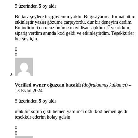
5 üzerinden
5
oy aldı
Bu tarz şeylere hiç güvenim yoktu. Bilgisayarıma format attım
etkinleştir yazısı gözüme çarpıyordu, dur bir deneyim dedim.
En indirimli en ucuz önüme mavi lisans çıktım. Üye oldum
sipariş verdim anında kod geldi ve etkinleştirdim. Teşekkürler
her şey için.
0
0
Verified owner
oğuzcan bacaklı
(doğrulanmış kullanıcı)
–
13 Eylül 2024
5 üzerinden
5
oy aldı
ufak bir sorun çıktı hemen yardımcı oldu kod hemen geldi
teşekkür ederim kolay gelsin
0
0