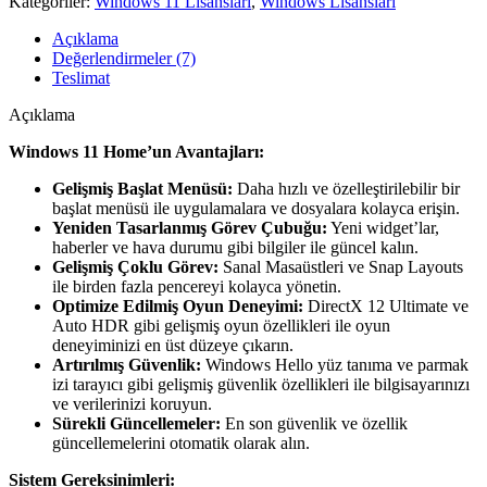
Kategoriler:
Windows 11 Lisansları
,
Windows Lisansları
Açıklama
Değerlendirmeler (7)
Teslimat
Açıklama
Windows 11 Home’un Avantajları:
Gelişmiş Başlat Menüsü:
Daha hızlı ve özelleştirilebilir bir
başlat menüsü ile uygulamalara ve dosyalara kolayca erişin.
Yeniden Tasarlanmış Görev Çubuğu:
Yeni widget’lar,
haberler ve hava durumu gibi bilgiler ile güncel kalın.
Gelişmiş Çoklu Görev:
Sanal Masaüstleri ve Snap Layouts
ile birden fazla pencereyi kolayca yönetin.
Optimize Edilmiş Oyun Deneyimi:
DirectX 12 Ultimate ve
Auto HDR gibi gelişmiş oyun özellikleri ile oyun
deneyiminizi en üst düzeye çıkarın.
Artırılmış Güvenlik:
Windows Hello yüz tanıma ve parmak
izi tarayıcı gibi gelişmiş güvenlik özellikleri ile bilgisayarınızı
ve verilerinizi koruyun.
Sürekli Güncellemeler:
En son güvenlik ve özellik
güncellemelerini otomatik olarak alın.
Sistem Gereksinimleri: