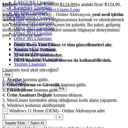
F-SECURE Lisansları
₺
300,00
Orijinal fiyat: ₺300,00.
₺
124,99
Şu andaki fiyat: ₺124,99.
Menu
Kaspersky Lisansları
McAfee Lisansları
Windows 11 Home (OEM) – Online Aktivasyon,
yeni nesil işletim
0
ürün
₺
0,00
Office 2016 Lisanslari
sistemi
olan Windows 11’i bilgisayarınıza kurmak ve etkinleştirmek
Office 2019 Lisansları
için ihtiyacınız olan her şeyi içeren bir pakettir. Bu paket, gelişmiş
Office 2021 Lisansları
üretkenlik ve güvenlik özellikleri sunarak bilgisayar deneyiminizi
Office 2024 Lisanları
yeni bir seviyeye taşır.
Office 365 Lisansları
Windows 10 Lisansları
Ömür Boyu Tam Lisans ve tüm güncellemeleri alır.
Windows 11 Lisansları
Anında Hızlı Teslimat.
Windows Lisansları
32 ve 64 BİT uyumludur.
Windows Server Lisansları
OEM lisanstır. Format sonrası da kullanabilirsiniz.
Yazılım Lisansları
Lisansımı nasıl aktif edeceğim?
Ara
1.
Ayarlar
kısmına gidin.
0
ürün
₺
0,00
2.
Güncelleştirme ve Güvenlik
kısmına gidin.
Ara
3.
Etkinleştirme
kısmına girin.
4.
Ürün Anahtarı Değiştir
kısmına tıklayın.
5. MaviLisans üzerinden almış olduğunuz kodu alana yapıştırın.
6. Windows kodunuz aktifleşmiştir.
Windows 11 Home (OEM) - Online Aktivasyon adet
Sepete Ekle
Satın Al