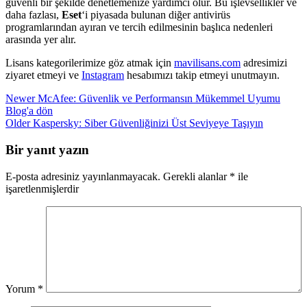
güvenli bir şekilde denetlemenize yardımcı olur. Bu işlevsellikler ve
daha fazlası,
Eset
‘i piyasada bulunan diğer antivirüs
programlarından ayıran ve tercih edilmesinin başlıca nedenleri
arasında yer alır.
Lisans kategorilerimize göz atmak için
mavilisans.com
adresimizi
ziyaret etmeyi ve
Instagram
hesabımızı takip etmeyi unutmayın.
Newer
McAfee: Güvenlik ve Performansın Mükemmel Uyumu
Blog'a dön
Older
Kaspersky: Siber Güvenliğinizi Üst Seviyeye Taşıyın
Bir yanıt yazın
E-posta adresiniz yayınlanmayacak.
Gerekli alanlar
*
ile
işaretlenmişlerdir
Yorum
*