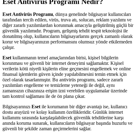
Eset Antivirüs Programı Nedir?
Eset Antivirüs Programı
, dünya genelinde bilgisayar kullanıcıları
tarafından tercih edilen, virüs, truva atı, solucan, reklam yazılımı ve
diğer zararlı yazılımlardan korunmak amacıyla geliştirilmiş güçlü bir
güvenlik yazılımıdır. Program, gelişmiş tehdit tespit teknolojisi ile
donatılmış olup, kullanıcıların bilgisayarlarını gerçek zamanlı olarak
korur ve bilgisayarınızın performansını olumsuz yönde etkilemeden
çalışır.
Eset
kullanmanın temel amaçlarından birisi, kişisel bilgilerin
korunması ve güvenli bir internet deneyimi sağlamaktır. Kişisel
verilerin kötü niyetli kişilerin eline geçmesini engellemek ve online
finansal işlemlerin güven içinde yapılabilmesini temin etmek için
özel olarak tasarlanmıştır. Bu antivirüs programı, sadece zararlı
yazılımları engelleme ve temizleme yeteneği ile değil, aynı
zamansızın cihazınıza erişim izni verebilen uygulamalar üzerinde
tam kontrol sağlaması ile de ön plana çıkar.
Bilgisayarınızı
Eset
ile korumanın bir diğer avantajı ise, kullanıcı
dostu arayüzü ve kolay kullanım özellikleridir. Günlük internet
kullanımı sırasında karşılaşılabilecek güvenlik tehditlerine karşı
anında koruma sunarak, kullanıcıların bilgisayar başında huzurlu ve
güvenli bir şekilde zaman geçirmelerini sağlar.