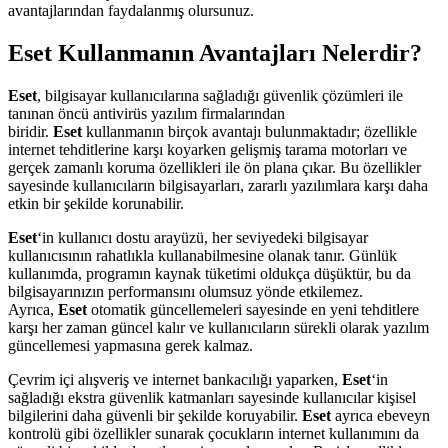
avantajlarından faydalanmış olursunuz.
Eset Kullanmanın Avantajları Nelerdir?
Eset
, bilgisayar kullanıcılarına sağladığı güvenlik çözümleri ile
tanınan öncü antivirüs yazılım firmalarından
biridir.
Eset
kullanmanın birçok avantajı bulunmaktadır; özellikle
internet tehditlerine karşı koyarken gelişmiş tarama motorları ve
gerçek zamanlı koruma özellikleri ile ön plana çıkar. Bu özellikler
sayesinde kullanıcıların bilgisayarları, zararlı yazılımlara karşı daha
etkin bir şekilde korunabilir.
Eset
‘in kullanıcı dostu arayüzü, her seviyedeki bilgisayar
kullanıcısının rahatlıkla kullanabilmesine olanak tanır. Günlük
kullanımda, programın kaynak tüketimi oldukça düşüktür, bu da
bilgisayarınızın performansını olumsuz yönde etkilemez.
Ayrıca,
Eset
otomatik güncellemeleri sayesinde en yeni tehditlere
karşı her zaman güncel kalır ve kullanıcıların sürekli olarak yazılım
güncellemesi yapmasına gerek kalmaz.
Çevrim içi alışveriş ve internet bankacılığı yaparken,
Eset
‘in
sağladığı ekstra güvenlik katmanları sayesinde kullanıcılar kişisel
bilgilerini daha güvenli bir şekilde koruyabilir.
Eset
ayrıca ebeveyn
kontrolü gibi özellikler sunarak çocukların internet kullanımını da