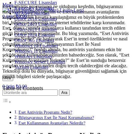
F-SECURE Lisansları
Menu
Eset antivirüs programının ne olduğunu keşfedin, bilgisayarınızı
Kaspersky Lisansları
nasıl koruyacağınızı öğrenin ve Eset kullanmanın avantajlarını
McAfee Lisansları
0
ürün
₺
0,00
keşfedin.Günlük hayatta karşılaştığımız en büyük problemlerden
Office 2016 Lisanslari
biri, bilgisayar güvenliği ve internet tehditlerine karşı korunmadır.
Office 2019 Lisansları
Eset, dünya çapında milyonlarca kullanıcı tarafından tercih edilen
Office 2021 Lisansları
güçlü bir antivirüs programıdır. Bu blog yazımızda, “Eset Antivirüs
Office 2024 Lisanları
Programı Nedir?” ile başlayarak Eset’in temel özelliklerini ve nasıl
Office 365 Lisansları
çalıştığını anlatacağız. “Bilgisayarınızı Eset İle Nasıl
Windows 10 Lisansları
Korumalısınız?” başlığı altında, bu antivirüs yazılımını etkin bir
Windows 11 Lisansları
şekilde nasıl kullanabileceğinizden bahsedeceğiz. Son olarak, “Eset
Windows Lisansları
Kullanmanın Avantajları Nelerdir?” ile Eset’in sunduğu benzersiz
Windows Server Lisansları
yararları ve sizin için neden doğru tercih olabileceğini ele alacağız.
Yazılım Lisansları
Teknoloji dolu bu dünyada, bilgisayar güvenliğinizi sağlamak için
gerekli bilgileri sizlerle paylaşacağız.
Ara
0
ürün
₺
0,00
Table of Contents
Ara
Eset Antivirüs Programı Nedir?
Bilgisayarınızı Eset İle Nasıl Korumalısınız?
Eset Kullanmanın Avantajları Nelerdir?