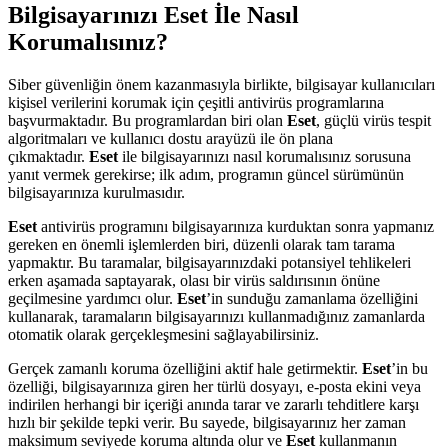
Bilgisayarınızı Eset İle Nasıl
Korumalısınız?
Siber güvenliğin önem kazanmasıyla birlikte, bilgisayar kullanıcıları
kişisel verilerini korumak için çeşitli antivirüs programlarına
başvurmaktadır. Bu programlardan biri olan
Eset
, güçlü virüs tespit
algoritmaları ve kullanıcı dostu arayüzü ile ön plana
çıkmaktadır.
Eset
ile bilgisayarınızı nasıl korumalısınız sorusuna
yanıt vermek gerekirse; ilk adım, programın güncel sürümünün
bilgisayarınıza kurulmasıdır.
Eset
antivirüs programını bilgisayarınıza kurduktan sonra yapmanız
gereken en önemli işlemlerden biri, düzenli olarak tam tarama
yapmaktır. Bu taramalar, bilgisayarınızdaki potansiyel tehlikeleri
erken aşamada saptayarak, olası bir virüs saldırısının önüne
geçilmesine yardımcı olur.
Eset
’in sunduğu zamanlama özelliğini
kullanarak, taramaların bilgisayarınızı kullanmadığınız zamanlarda
otomatik olarak gerçekleşmesini sağlayabilirsiniz.
Gerçek zamanlı koruma özelliğini aktif hale getirmektir.
Eset
’in bu
özelliği, bilgisayarınıza giren her türlü dosyayı, e-posta ekini veya
indirilen herhangi bir içeriği anında tarar ve zararlı tehditlere karşı
hızlı bir şekilde tepki verir. Bu sayede, bilgisayarınız her zaman
maksimum seviyede koruma altında olur ve
Eset
kullanmanın